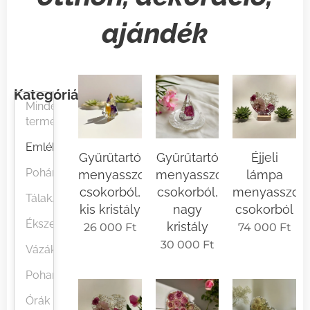
ajándék
Kategóriák
Minden
termék
Emlékőrök
Gyűrűtartó
Gyűrűtartó
Éjjeli
Poháralátétek
menyasszonyi
menyasszonyi
lámpa
csokorból,
csokorból,
menyasszon
Tálak/tányéralátétek
kis kristály
nagy
csokorból
Ékszer/gyertyatartók
kristály
26 000
Ft
74 000
Ft
30 000
Ft
Vázák
Poharak
Órák