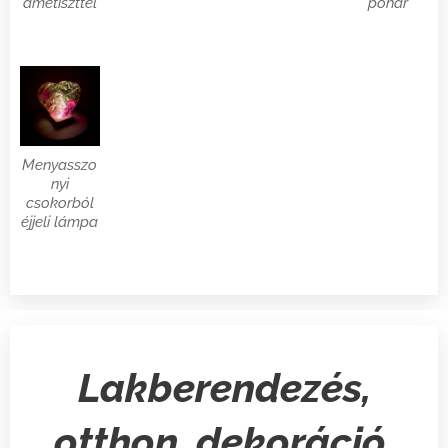
ametiszttel
pohár
Menyasszo
nyi
csokorból
éjjeli lámpa
Lakberendezés,
otthon, dekoráció,