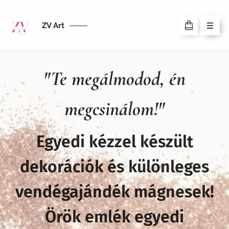
ZV Art
"Te megálmodod, én
megcsinálom!"
Egyedi kézzel készült
dekorációk és különleges
vendégajándék mágnesek!
Örök emlék egyedi