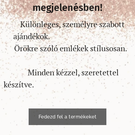
megjelenésben!
✔️Különleges, személyre szabott
ajándékok.
✔️Örökre szóló emlékek stílusosan.
✔️Minden kézzel, szeretettel
készítve.
Fedezd fel a termékeket