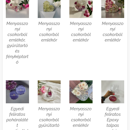
Menyasszo
Menyasszo
Menyasszo
Menyasszo
nyi
nyi
nyi
nyi
csokorból
csokorból
csokorból
csokorból
emlékőr,
emlékőr
emlékőr
emlékőr
gyűrűtartó
és
fényképtart
ó
Egyedi
Menyasszo
Menyasszo
Egyedi
feliratos
nyi
nyi
feliratos
poháraláté
csokorból
csokorból
Epoxy
t
gyűrűtartó
emlékőr
talpas