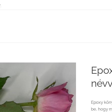
9
Epox
névv
Epoxy köny
be, hogy 