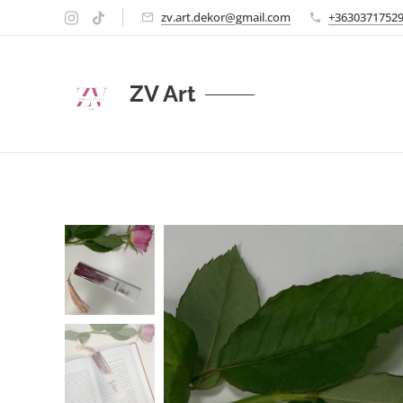
zv.art.dekor@gmail.com
+3630371752
ZV Art