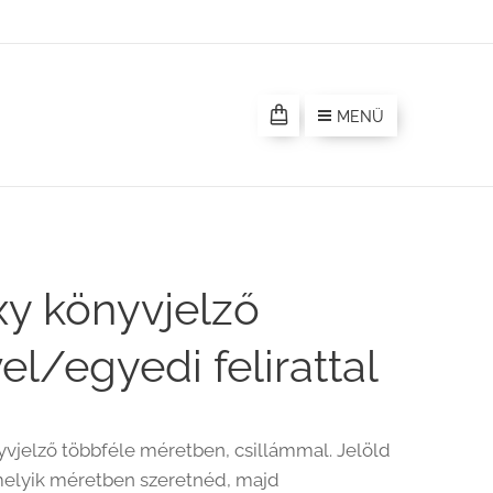
MENÜ
y könyvjelző
el/egyedi felirattal
vjelző többféle méretben, csillámmal. Jelöld
melyik méretben szeretnéd, majd