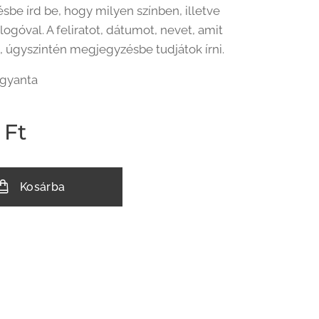
be írd be, hogy milyen színben, illetve
logóval. A feliratot, dátumot, nevet, amit
k, úgyszintén megjegyzésbe tudjátok írni.
űgyanta
Ft
Kosárba