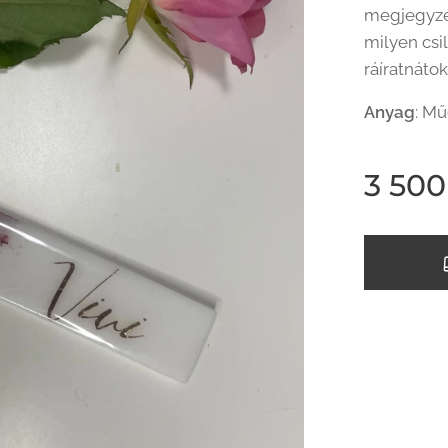
megjegyzés
milyen csil
ráíratnáto
Anyag
: M
3 500